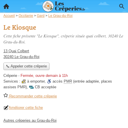
Accueil
>
Occitanie
>
Gard
>
Le Grau-du-Roi
Le Kiosque
Cette fiche présente "Le Kiosque", crêperie située
quai colbert
, 30240 Le
Grau-du-Roi.
13 Quai Colbert
30240 Le Grau-du-Roi
📞 Appeler cette crêperie
Crêperie
-
Fermée, ouvre demain à 11h
Services :
à emporter
,
accès
PMR
(entrée adaptée, places
assises PMR)
,
CB acceptée
Recommander cette crêperie
Améliorer cette fiche
Autres crêperies au Grau-du-Roi