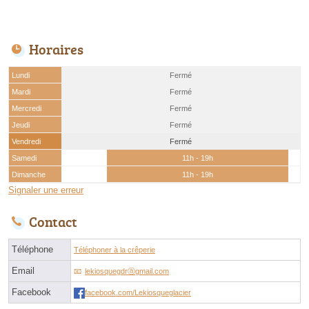
Horaires
Lundi
Fermé
Mardi
Fermé
Mercredi
Fermé
Jeudi
Fermé
Vendredi
Fermé
Samedi
11h - 19h
Dimanche
11h - 19h
Signaler une erreur
Contact
Téléphone
Téléphoner à la crêperie
Email
lekiosquegdrⓐgmail.com
Facebook
facebook.com/Lekiosqueglacier