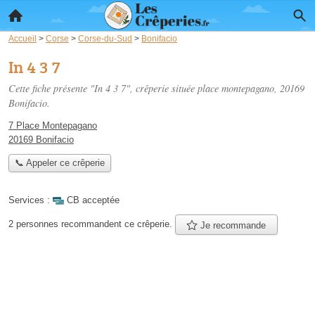
Accueil
>
Corse
>
Corse-du-Sud
>
Bonifacio
In 4 3 7
Cette fiche présente "In 4 3 7", crêperie située
place montepagano
, 20169
Bonifacio.
7 Place Montepagano
20169 Bonifacio
📞 Appeler ce crêperie
Services :
CB acceptée
2 personnes
recommandent
ce crêperie.
Je recommande