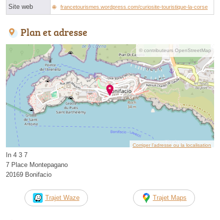
Site web
francetourismes.wordpress.com/curiosite-touristique-la-corse
Plan et adresse
© contributeurs OpenStreetMap
Corriger l’adresse ou la localisation
In 4 3 7
7 Place Montepagano
20169 Bonifacio
Trajet Waze
Trajet Maps