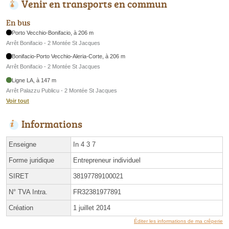
Venir en transports en commun
En bus
Porto Vecchio-Bonifacio, à 206 m
Arrêt Bonifacio - 2 Montée St Jacques
Bonifacio-Porto Vecchio-Aleria-Corte, à 206 m
Arrêt Bonifacio - 2 Montée St Jacques
Ligne LA, à 147 m
Arrêt Palazzu Publicu - 2 Montée St Jacques
Voir tout
Informations
Enseigne
In 4 3 7
Forme juridique
Entrepreneur individuel
SIRET
38197789100021
N° TVA Intra.
FR32381977891
Création
1 juillet 2014
Éditer les informations de ma crêperie