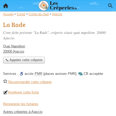
Accueil
>
Corse
>
Corse-du-Sud
>
Ajaccio
La Rade
Cette fiche présente "La Rade", crêperie située
quai napoléon
, 20000
Ajaccio.
Quai Napoléon
20000 Ajaccio
📞 Appeler cette crêperie
Services :
accès
PMR
(places assises PMR)
,
CB acceptée
Recommander cette crêperie
Améliorer cette fiche
Renseigner les horaires
Autres crêperies à Ajaccio