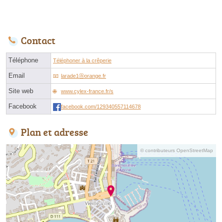
Contact
Téléphone
Téléphoner à la crêperie
Email
larade1ⓐorange.fr
Site web
www.cylex-france.fr/s
Facebook
facebook.com/129340557114678
Plan et adresse
© contributeurs OpenStreetMap