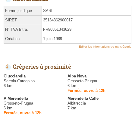
Forme juridique
SARL
SIRET
35134362900017
N° TVA Intra.
FR90351343629
Création
1 juin 1989
Éditer les informations de ma crêperie
Crêperies à proximité
Ciucciarella
Alba Nova
Sarrola-Carcopino
Grosseto-Prugna
6 km
6 km
Fermée, ouvre à 12h
A Merendella
Merendella Caffe
Grosseto-Prugna
Albitreccia
6 km
7 km
Fermée, ouvre à 12h