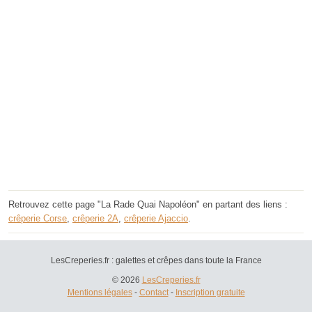
Retrouvez cette page "La Rade Quai Napoléon" en partant des liens :
crêperie Corse
,
crêperie 2A
,
crêperie Ajaccio
.
LesCreperies.fr : galettes et crêpes dans toute la France
© 2026
LesCreperies.fr
Mentions légales
-
Contact
-
Inscription gratuite