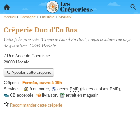
Accueil
>
Bretagne
>
Finistère
>
Morlaix
Crêperie Duo d'En Bas
Cette fiche présente "Crêperie Duo d'En Bas", crêperie située
rue ange
de guernisac
, 29600 Morlaix.
7 Rue Ange de Guernisac
29600 Morlaix
📞 Appeler cette crêperie
Crêperie
-
Fermée, ouvre à 19h
Services :
à emporter
,
accès
PMR
(places assises PMR)
,
CB acceptée
,
livraison
,
retrait en magasin
Recommander cette crêperie