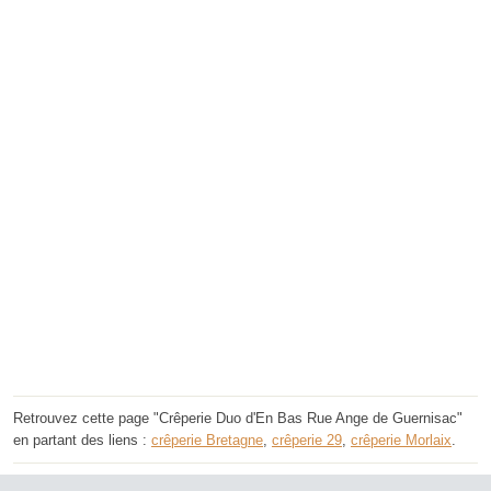
Retrouvez cette page "Crêperie Duo d'En Bas Rue Ange de Guernisac"
en partant des liens :
crêperie Bretagne
,
crêperie 29
,
crêperie Morlaix
.