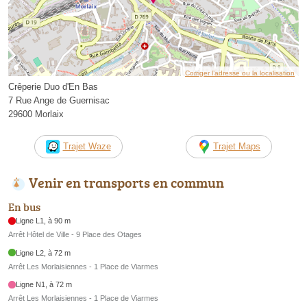
Corriger l’adresse ou la localisation
Crêperie Duo d'En Bas
7 Rue Ange de Guernisac
29600 Morlaix
Trajet Waze
Trajet Maps
Venir en transports en commun
En bus
Ligne L1, à 90 m
Arrêt Hôtel de Ville - 9 Place des Otages
Ligne L2, à 72 m
Arrêt Les Morlaisiennes - 1 Place de Viarmes
Ligne N1, à 72 m
Arrêt Les Morlaisiennes - 1 Place de Viarmes