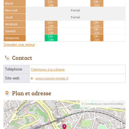
12h -
19h -
Mardi
14h
21h
Mercredi
Fermé
Jeudi
Fermé
12h -
19h -
Vendredi
14h
21h
12h -
19h -
Samedi
14h
21h
12h -
19h -
Dimanche
14h
21h
Signaler une erreur
Contact
Téléphone
Téléphoner à la crêperie
Site web
www.creperie-morlaix.fr
Plan et adresse
© contributeurs OpenStreetMap