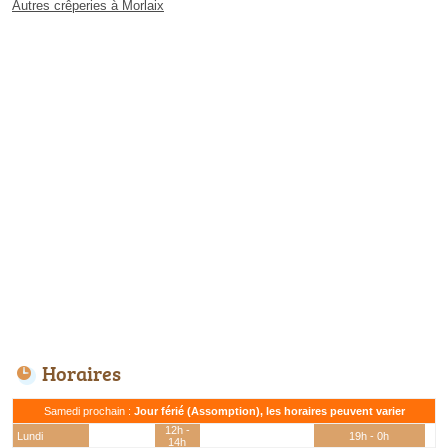
Autres crêperies à Morlaix
Horaires
Samedi prochain :
Jour férié (Assomption), les horaires peuvent varier
12h -
Lundi
19h - 0h
14h