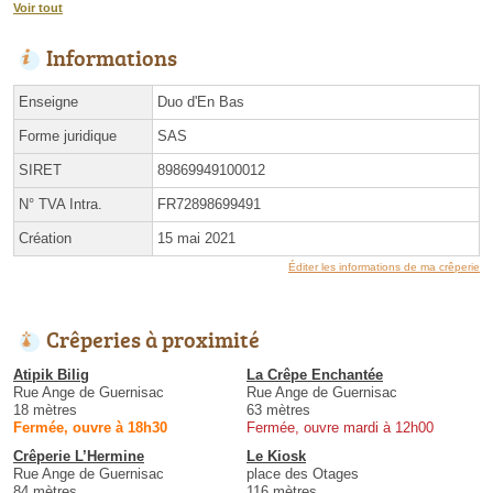
Voir tout
Informations
Enseigne
Duo d'En Bas
Forme juridique
SAS
SIRET
89869949100012
N° TVA Intra.
FR72898699491
Création
15 mai 2021
Éditer les informations de ma crêperie
Crêperies à proximité
Atipik Bilig
La Crêpe Enchantée
Rue Ange de Guernisac
Rue Ange de Guernisac
18 mètres
63 mètres
Fermée, ouvre à 18h30
Fermée, ouvre mardi à 12h00
Crêperie L’Hermine
Le Kiosk
Rue Ange de Guernisac
place des Otages
84 mètres
116 mètres