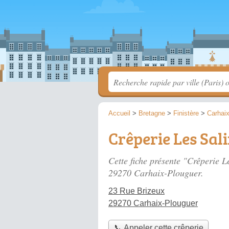
Accueil
>
Bretagne
>
Finistère
>
Carhai
Crêperie Les Sal
Cette fiche présente "Crêperie L
29270 Carhaix-Plouguer.
23 Rue Brizeux
29270 Carhaix-Plouguer
📞 Appeler cette crêperie