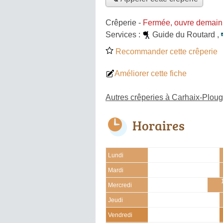
Crêperie
-
Fermée, ouvre demain
Services :
Guide du Routard
,
Recommander cette crêperie
Améliorer cette fiche
Autres crêperies à Carhaix-Plou
Horaires
Lundi
Mardi
Mercredi
Jeudi
Vendredi