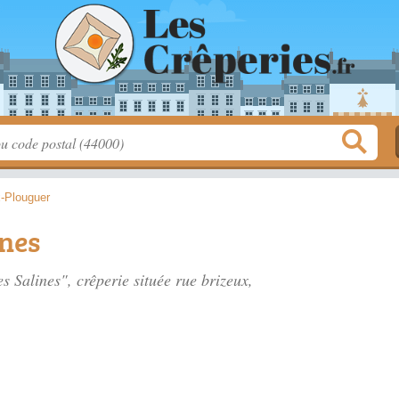
x-Plouguer
ines
es Salines", crêperie située
rue brizeux
,