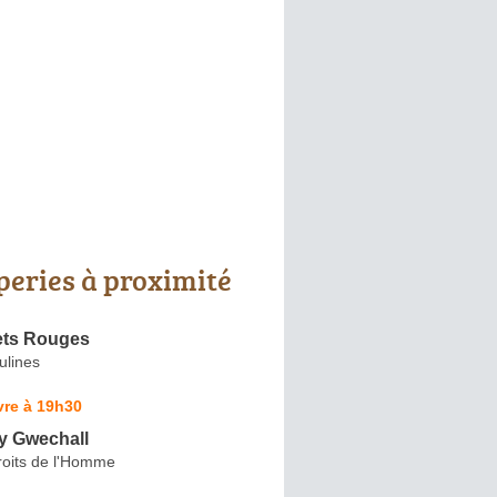
peries à proximité
ets Rouges
ulines
vre à 19h30
y Gwechall
roits de l'Homme