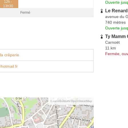
12h -
Ouverte jus
13h30
Le Renard 
Fermé
avenue du G
740 mètres
Ouverte jus
Ty Mamm 
Carnoët
11 km
Fermée, ouv
la crêperie
hotmail.fr
© contributeurs OpenStreetMap