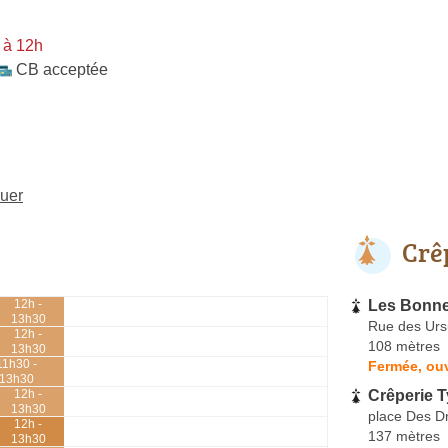
 à 12h
CB acceptée
guer
Crê
Les Bonn
12h -
13h30
Rue des Urs
12h -
108 mètres
13h30
11h30 -
Fermée, ou
13h30
Crêperie T
12h -
13h30
place Des D
12h -
137 mètres
13h30