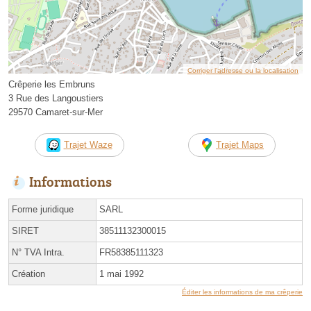
Corriger l’adresse ou la localisation
Crêperie les Embruns
3 Rue des Langoustiers
29570 Camaret-sur-Mer
Trajet Waze
Trajet Maps
Informations
Forme juridique
SARL
SIRET
38511132300015
N° TVA Intra.
FR58385111323
Création
1 mai 1992
Éditer les informations de ma crêperie