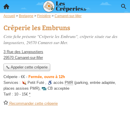
Accueil
>
Bretagne
>
Finistère
>
Camaret-sur-Mer
Crêperie les Embruns
Cette fiche présente "Crêperie les Embruns", crêperie située
rue des
langoustiers
, 29570 Camaret-sur-Mer.
3 Rue des Langoustiers
29570 Camaret-sur-Mer
📞 Appeler cette crêperie
Crêperie -
€€
-
Fermée, ouvre à 12h
Services :
Petit Futé
,
accès
PMR
(parking, entrée adaptée,
places assises PMR)
,
CB acceptée
Tarif :
10 - 15€
*
Recommander cette crêperie