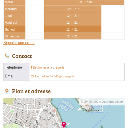
Mardi
12h - 1h30
Mercredi
12h - 21h
Jeudi
12h - 21h
Vendredi
12h - 21h
Samedi
12h - 21h
Dimanche
12h - 21h
Signaler une erreur
Contact
Téléphone
Téléphoner à la crêperie
Email
kermel.andre541ⓐorange.fr
Plan et adresse
© contributeurs OpenStreetMap