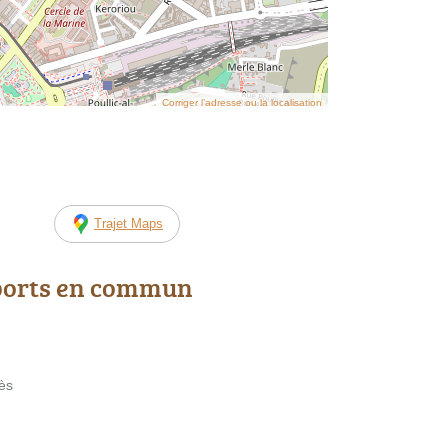
Corriger l’adresse ou la localisation
Trajet Maps
ports en commun
ès