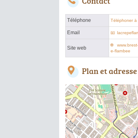
Contact
Téléphone
Téléphoner à 
Email
lacrepefl
www.brest-
Site web
e-flambee
Plan et adresse