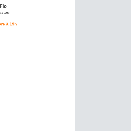
Flo
asteur
re à 19h