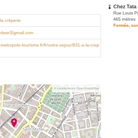
Chez Tata 
Rue Louis P
465 mètres
la crêperie
Fermée, ouv
ambeeⓐgmail.com
metropole-tourisme.fr/fr/votre-sejour/831-a-la-crep
© contributeurs OpenStreetMap