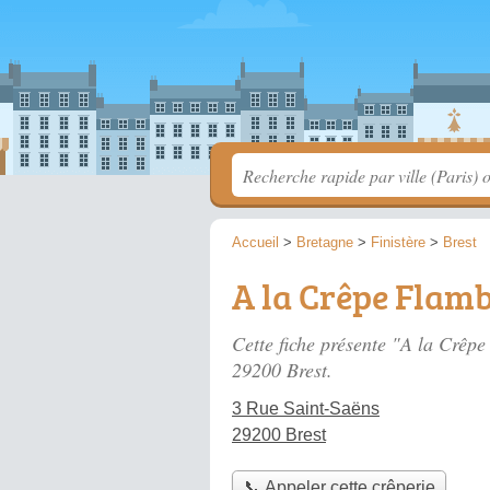
Accueil
>
Bretagne
>
Finistère
>
Brest
A la Crêpe Flam
Cette fiche présente "A la Crêp
29200 Brest.
3 Rue Saint-Saëns
29200 Brest
📞 Appeler cette crêperie