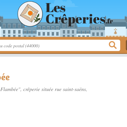
bée
e Flambée", crêperie située
rue saint-saëns
,