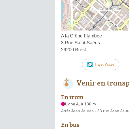
A la Crêpe Flambée
3 Rue Saint-Saëns
29200 Brest
Trajet Waze
Venir en trans
En tram
Ligne A, à 130 m
Arrêt Jean Jaurès - 33 rue Jean Jaur
En bus