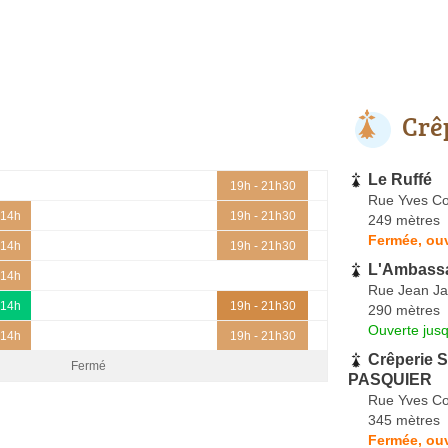
Crê
Le Ruffé
19h - 21h30
Rue Yves Col
 14h
19h - 21h30
249 mètres
Fermée, ouv
 14h
19h - 21h30
L'Ambass
 14h
Rue Jean Ja
 14h
19h - 21h30
290 mètres
Ouverte jus
 14h
19h - 21h30
Crêperie S
Fermé
PASQUIER
Rue Yves Col
345 mètres
Fermée, ouv