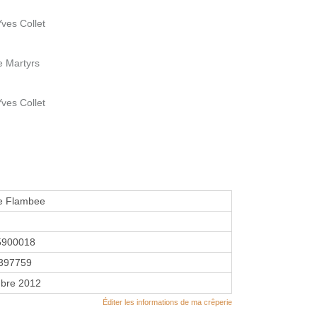
Yves Collet
e Martyrs
Yves Collet
pe Flambee
5900018
397759
bre 2012
Éditer les informations de ma crêperie