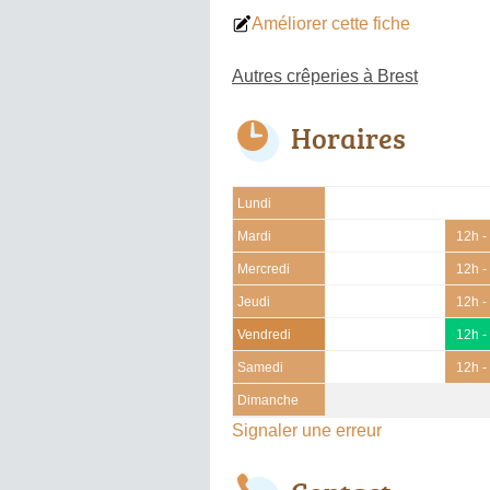
Améliorer cette fiche
Autres crêperies à Brest
Horaires
Lundi
Mardi
12h -
Mercredi
12h -
Jeudi
12h -
Vendredi
12h -
Samedi
12h -
Dimanche
Signaler une erreur