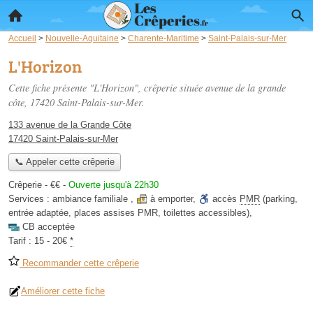
Accueil
>
Nouvelle-Aquitaine
>
Charente-Maritime
>
Saint-Palais-sur-Mer
L'Horizon
Cette fiche présente "L'Horizon", crêperie située
avenue de la grande
côte
, 17420 Saint-Palais-sur-Mer.
133 avenue de la Grande Côte
17420 Saint-Palais-sur-Mer
📞 Appeler cette crêperie
Crêperie -
€€
-
Ouverte jusqu'à 22h30
Services :
ambiance familiale
,
à emporter
,
accès
PMR
(parking,
entrée adaptée, places assises PMR, toilettes accessibles)
,
CB acceptée
Tarif :
15 - 20€
*
Recommander cette crêperie
Améliorer cette fiche