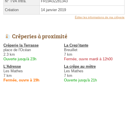
N° TVA Intra.
FR19432281343
Création
14 janvier 2019
Éditer les informations de ma crêperie
Crêperies à proximité
Créperie la Terrasse
La Crep'itante
place de l'Océan
Breuillet
2.3 km
7 km
Ouverte jusqu'à 23h
Fermée, ouvre mardi à 12h00
L'Adresse
La crêpe au mètre
Les Mathes
Les Mathes
7 km
7 km
Fermée, ouvre à 19h
Ouverte jusqu'à 21h