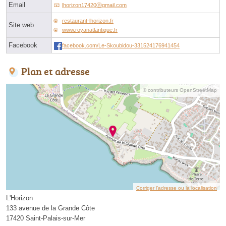
Email
lhorizon17420ⓐgmail.com
restaurant-lhorizon.fr
Site web
www.royanatlantique.fr
Facebook
facebook.com/Le-Skoubidou-331524176941454
Plan et adresse
© contributeurs OpenStreetMap
Corriger l’adresse ou la localisation
L'Horizon
133 avenue de la Grande Côte
17420 Saint-Palais-sur-Mer