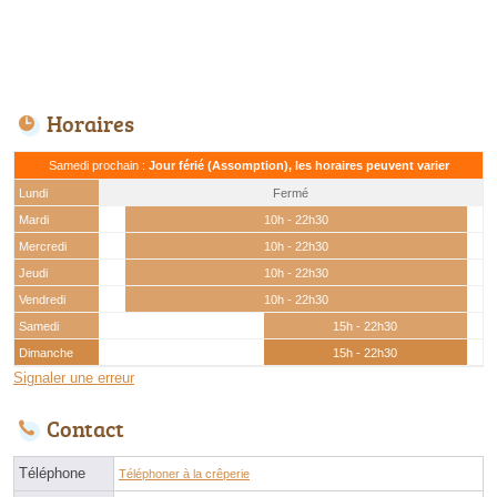
Horaires
Samedi prochain :
Jour férié (Assomption), les horaires peuvent varier
Lundi
Fermé
Mardi
10h - 22h30
Mercredi
10h - 22h30
Jeudi
10h - 22h30
Vendredi
10h - 22h30
Samedi
15h - 22h30
Dimanche
15h - 22h30
Signaler une erreur
Contact
Téléphone
Téléphoner à la crêperie