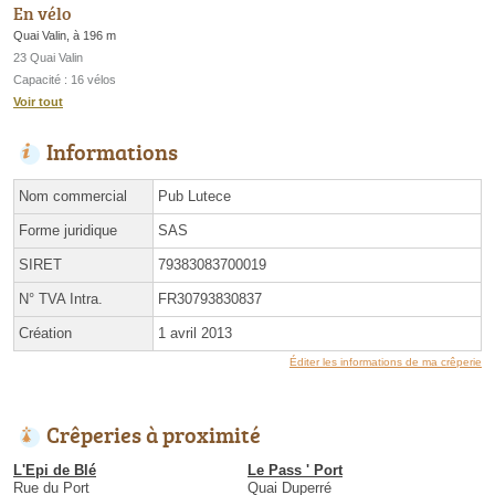
En vélo
Quai Valin, à 196 m
23 Quai Valin
Capacité : 16 vélos
Voir tout
Informations
Nom commercial
Pub Lutece
Forme juridique
SAS
SIRET
79383083700019
N° TVA Intra.
FR30793830837
Création
1 avril 2013
Éditer les informations de ma crêperie
Crêperies à proximité
L'Epi de Blé
Le Pass ' Port
Rue du Port
Quai Duperré