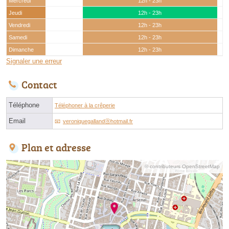
Mercredi
12h - 23h
Jeudi
12h - 23h
Vendredi
12h - 23h
Samedi
12h - 23h
Dimanche
12h - 23h
Signaler une erreur
Contact
Téléphone
Téléphoner à la crêperie
Email
veroniquegallandⓐhotmail.fr
Plan et adresse
© contributeurs OpenStreetMap