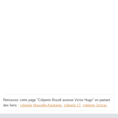
Retrouvez cette page "Crêperie Rozell avenue Victor Hugo" en partant
des liens :
crêperie Nouvelle-Aquitaine
,
crêperie 17
,
crêperie Jonzac
.