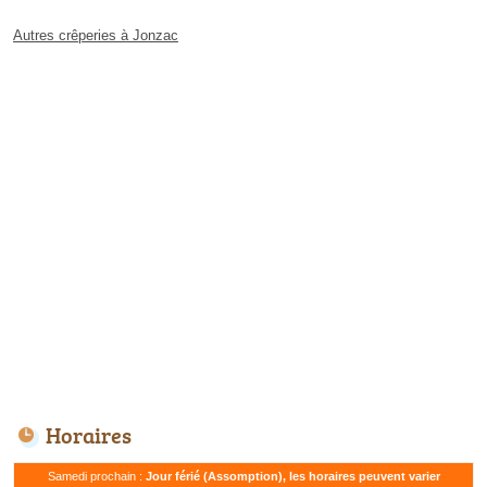
Autres crêperies à Jonzac
Horaires
Samedi prochain :
Jour férié (Assomption), les horaires peuvent varier