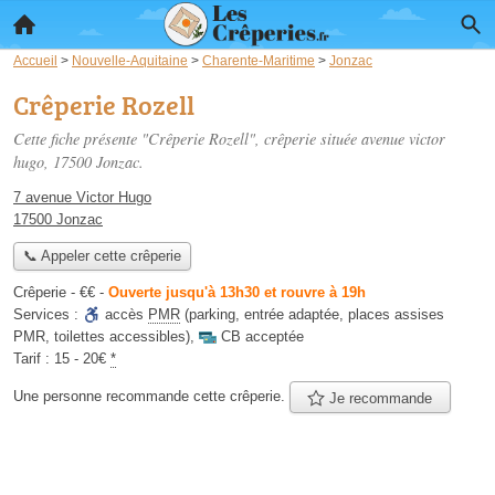
Accueil
>
Nouvelle-Aquitaine
>
Charente-Maritime
>
Jonzac
Crêperie Rozell
Cette fiche présente "Crêperie Rozell", crêperie située
avenue victor
hugo
, 17500 Jonzac.
7 avenue Victor Hugo
17500 Jonzac
📞 Appeler cette crêperie
Crêperie -
€€
-
Ouverte jusqu'à 13h30 et rouvre à 19h
Services :
accès
PMR
(parking, entrée adaptée, places assises
PMR, toilettes accessibles)
,
CB acceptée
Tarif :
15 - 20€
*
Une personne
recommande
cette crêperie.
Je recommande