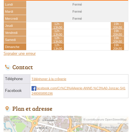
Lundi
Fermé
Mardi
Fermé
Mercredi
Fermé
12h -
19h -
Jeudi
13h30
20h30
12h -
19h -
Vendredi
13h30
20h30
12h -
19h -
Samedi
13h30
20h30
12h -
19h -
Dimanche
13h30
20h30
Signaler une erreur
Contact
Téléphone
Téléphoner à la crêperie
facebook.com/Cr%C3%AAperie-ANNE-%C3%A0-Jonzac-541
Facebook
248065895196
Plan et adresse
© contributeurs OpenStreetMap