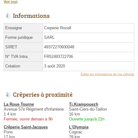
Voir tout
Informations
Enseigne
Creperie Rozell
Forme juridique
SARL
SIRET
49372270600048
N° TVA Intra.
FR52493722706
Création
3 août 2020
Éditer les informations de ma crêperie
Crêperies à proximité
La Roue Tourne
Ti.Krampouezh
Avenue 57e Régiment d'Infanterie
Saint-Ciers-du-Taillon
1.4 km
16 km
Fermée, ouvre demain à 9h
Ouverte jusqu'à 21h
Crêperie Saint-Jacques
L'Olympia
Pons
Cognac
17 km
29 km