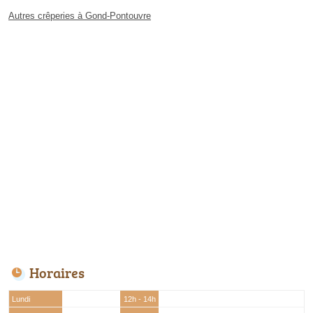
Autres crêperies à Gond-Pontouvre
Horaires
Lundi
12h - 14h