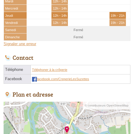
Mardi
12h - 14h
Mercredi
12h - 14h
Jeudi
12h - 14h
19h - 21h
Vendredi
12h - 14h
19h - 21h
Samedi
Fermé
Dimanche
Fermé
Signaler une erreur
Contact
Téléphone
Téléphoner à la crêperie
Facebook
facebook.com/CreperieLesSuzettes
Plan et adresse
© contributeurs OpenStreetMap