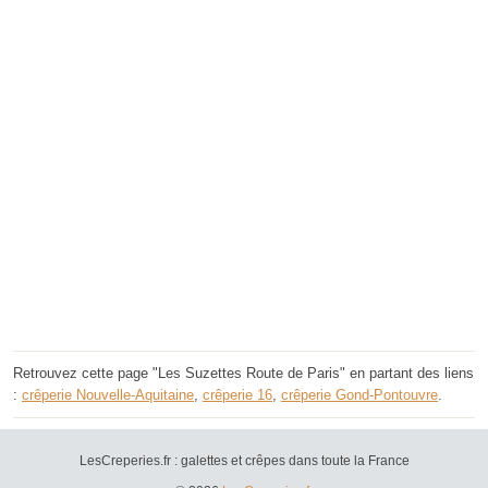
Retrouvez cette page "Les Suzettes Route de Paris" en partant des liens
:
crêperie Nouvelle-Aquitaine
,
crêperie 16
,
crêperie Gond-Pontouvre
.
LesCreperies.fr : galettes et crêpes dans toute la France