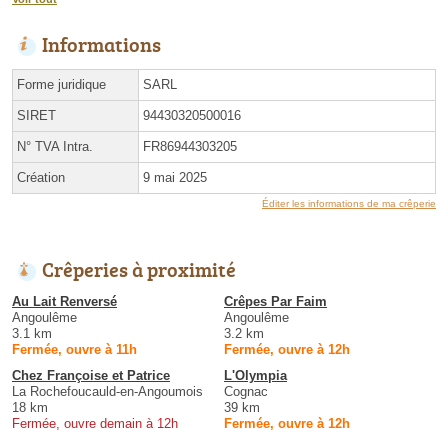
Informations
Forme juridique
SARL
SIRET
94430320500016
N° TVA Intra.
FR86944303205
Création
9 mai 2025
Éditer les informations de ma crêperie
Crêperies à proximité
Au Lait Renversé
Crêpes Par Faim
Angoulême
Angoulême
3.1 km
3.2 km
Fermée, ouvre à 11h
Fermée, ouvre à 12h
Chez Françoise et Patrice
L'Olympia
La Rochefoucauld-en-Angoumois
Cognac
18 km
39 km
Fermée, ouvre demain à 12h
Fermée, ouvre à 12h