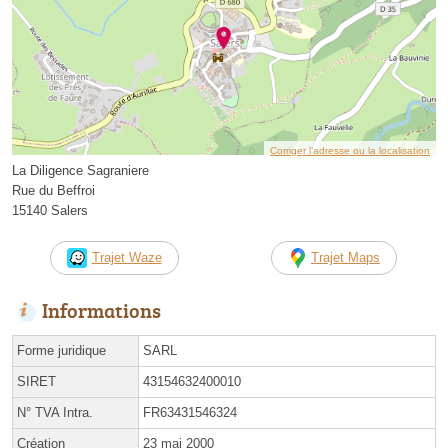
Corriger l’adresse ou la localisation
La Diligence Sagraniere
Rue du Beffroi
15140 Salers
Trajet Waze
Trajet Maps
Informations
Forme juridique
SARL
SIRET
43154632400010
N° TVA Intra.
FR63431546324
Création
23 mai 2000