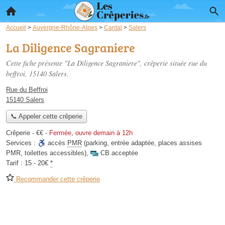
Accueil
>
Auvergne-Rhône-Alpes
>
Cantal
>
Salers
La Diligence Sagraniere
Cette fiche présente "La Diligence Sagraniere", crêperie située
rue du
beffroi
, 15140 Salers.
Rue du Beffroi
15140 Salers
📞 Appeler cette crêperie
Crêperie -
€€
-
Fermée, ouvre demain à 12h
Services :
accès
PMR
(parking, entrée adaptée, places assises
PMR, toilettes accessibles)
,
CB acceptée
Tarif :
15 - 20€
*
Recommander cette crêperie