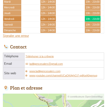
Mardi
12h - 14h30
19h - 21h30
Mercredi
12h - 14h30
19h - 21h30
Jeudi
12h - 14h30
19h - 21h30
Vendredi
12h - 14h30
19h - 21h30
Samedi
12h - 14h30
19h - 21h30
Dimanche
12h - 14h30
19h - 21h30
Signaler une erreur
Contact
Téléphone
Téléphoner à la crêperie
Email
ladiligencesalersⓐgmail.com
www.ladiligencesalers.com
Site web
www.youtube.com/channel/UCaOKAjrhCt7-qdKwA0gemug
Plan et adresse
© contributeurs OpenStreetMap