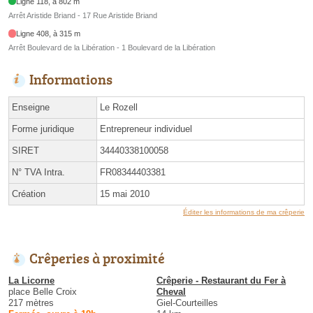
Ligne 118, à 802 m
Arrêt Aristide Briand - 17 Rue Aristide Briand
Ligne 408, à 315 m
Arrêt Boulevard de la Libération - 1 Boulevard de la Libération
Informations
Enseigne
Le Rozell
Forme juridique
Entrepreneur individuel
SIRET
34440338100058
N° TVA Intra.
FR08344403381
Création
15 mai 2010
Éditer les informations de ma crêperie
Crêperies à proximité
La Licorne
Crêperie - Restaurant du Fer à
place Belle Croix
Cheval
217 mètres
Giel-Courteilles