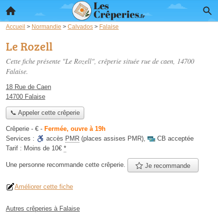
Accueil
>
Normandie
>
Calvados
>
Falaise
Le Rozell
Cette fiche présente "Le Rozell", crêperie située
rue de caen
, 14700
Falaise.
18 Rue de Caen
14700 Falaise
📞 Appeler cette crêperie
Crêperie -
€
-
Fermée, ouvre à 19h
Services :
accès
PMR
(places assises PMR)
,
CB acceptée
Tarif :
Moins de 10€
*
Une personne
recommande
cette crêperie.
Je recommande
Améliorer cette fiche
Autres crêperies à Falaise