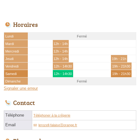
Horaires
Lundi
Fermé
Mardi
12h - 14h
Mercredi
12h - 14h
Jeudi
12h - 14h
19h - 21h
Vendredi
12h - 14h30
19h - 21h30
Samedi
12h - 14h30
19h - 21h30
Dimanche
Fermé
Signaler une erreur
Contact
Téléphone
Téléphoner à la crêperie
Email
lerozell-falaiseⓐorange.fr