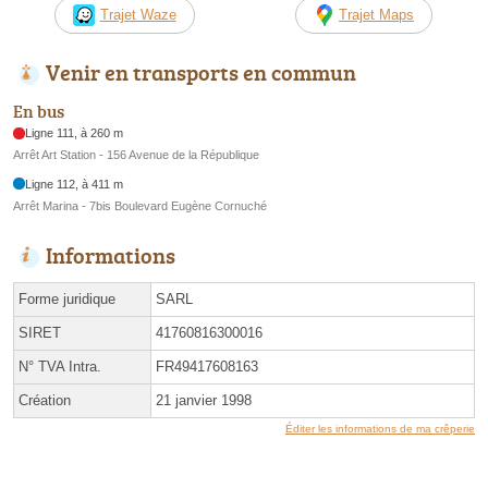
Trajet Waze
Trajet Maps
Venir en transports en commun
En bus
Ligne 111, à 260 m
Arrêt Art Station - 156 Avenue de la République
Ligne 112, à 411 m
Arrêt Marina - 7bis Boulevard Eugène Cornuché
Informations
Forme juridique
SARL
SIRET
41760816300016
N° TVA Intra.
FR49417608163
Création
21 janvier 1998
Éditer les informations de ma crêperie