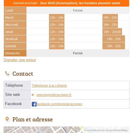
Samedi prochain :
Jour férié (Assomption), les horaires peuvent varier
Lundi
Fermé
Mardi
12h - 14h
19h - 21h
Mercredi
12h - 14h
19h - 21h
Jeudi
12h - 14h
19h - 21h30
Vendredi
12h - 14h
19h - 22h
Samedi
12h - 14h
19h - 22h
Dimanche
Fermé
Signaler une erreur
Contact
Téléphone
Téléphoner à la crêperie
Site web
www.legrenieracrepes.fr
Facebook
facebook.com/legrenieracrepes
Plan et adresse
© contributeurs OpenStreetMap