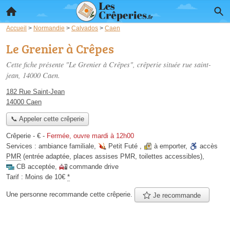
Accueil
>
Normandie
>
Calvados
>
Caen
Le Grenier à Crêpes
Cette fiche présente "Le Grenier à Crêpes", crêperie située
rue saint-
jean
, 14000 Caen.
182 Rue Saint-Jean
14000 Caen
📞 Appeler cette crêperie
Crêperie -
€
-
Fermée, ouvre mardi à 12h00
Services :
ambiance familiale
,
Petit Futé
,
à emporter
,
accès
PMR
(entrée adaptée, places assises PMR, toilettes accessibles)
,
CB acceptée
,
commande drive
Tarif :
Moins de 10€
*
Une personne
recommande
cette crêperie.
Je recommande