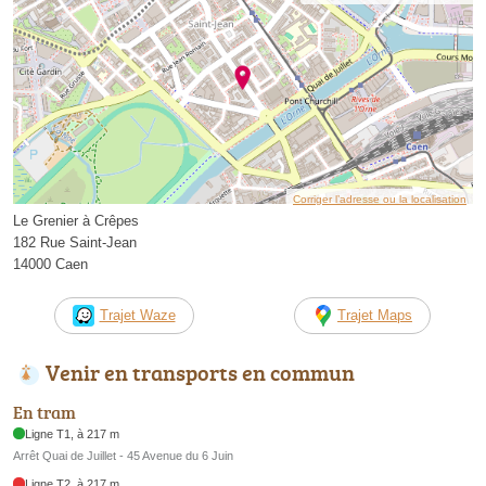
Corriger l’adresse ou la localisation
Le Grenier à Crêpes
182 Rue Saint-Jean
14000 Caen
Trajet Waze
Trajet Maps
Venir en transports en commun
En tram
Ligne T1, à 217 m
Arrêt Quai de Juillet - 45 Avenue du 6 Juin
Ligne T2, à 217 m