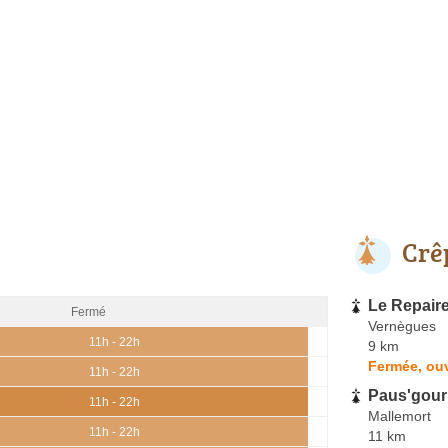
Crê
Le Repair
Fermé
Vernègues
11h - 22h
9 km
Fermée, ouv
11h - 22h
Paus'gou
11h - 22h
Mallemort
11h - 22h
11 km