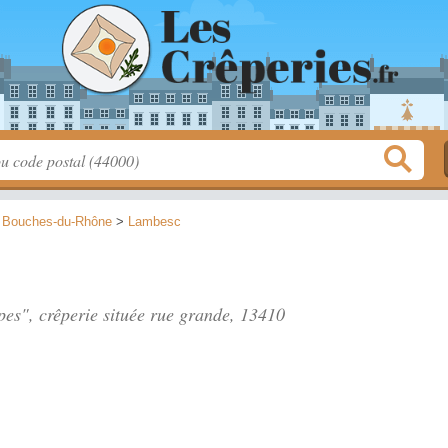
>
Bouches-du-Rhône
>
Lambesc
pes", crêperie située
rue grande
, 13410