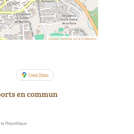
Corriger l’adresse ou la localisation
Trajet Maps
ports en commun
e la République