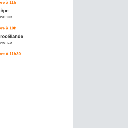
re à 11h
rêpe
ovence
re à 10h
Brocéliande
ovence
vre à 11h30