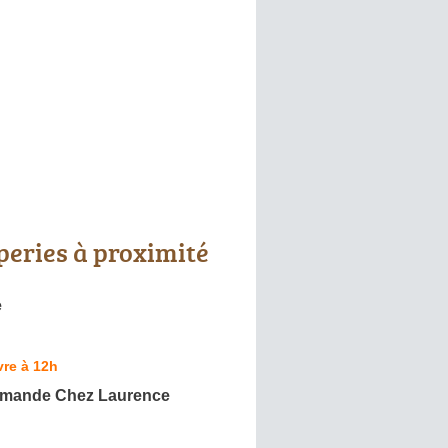
peries à proximité
e
re à 12h
rmande Chez Laurence