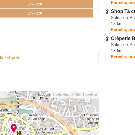
Fermée, ouv
11h - 22h
Shop Ta c
11h - 22h
Salon-de-Pr
13 km
Fermée, ouv
Crèperie 
Salon-de-Pr
13 km
Fermée, ou
la crêperie
© contributeurs OpenStreetMap