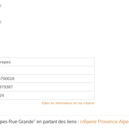
l
l
Crepes
8700018
979387
024
Éditer les informations de ma crêperie
êpes Rue Grande" en partant des liens :
crêperie Provence-Alpe