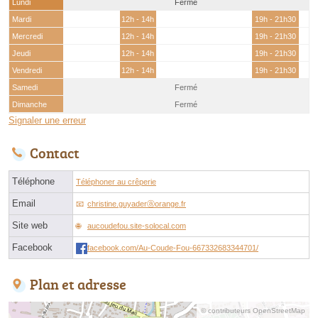
Lundi
Fermé
Mardi
12h - 14h
19h - 21h30
Mercredi
12h - 14h
19h - 21h30
Jeudi
12h - 14h
19h - 21h30
Vendredi
12h - 14h
19h - 21h30
Samedi
Fermé
Dimanche
Fermé
Signaler une erreur
Contact
Téléphone
Téléphoner au crêperie
Email
christine.guyaderⓐorange.fr
Site web
aucoudefou.site-solocal.com
Facebook
facebook.com/Au-Coude-Fou-667332683344701/
Plan et adresse
© contributeurs OpenStreetMap