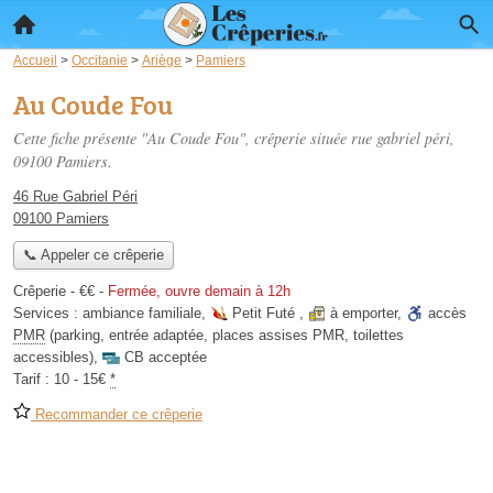
Accueil
>
Occitanie
>
Ariège
>
Pamiers
Au Coude Fou
Cette fiche présente "Au Coude Fou", crêperie située
rue gabriel péri
,
09100 Pamiers.
46 Rue Gabriel Péri
09100 Pamiers
📞 Appeler ce crêperie
Crêperie -
€€
-
Fermée, ouvre demain à 12h
Services :
ambiance familiale
,
Petit Futé
,
à emporter
,
accès
PMR
(parking, entrée adaptée, places assises PMR, toilettes
accessibles)
,
CB acceptée
Tarif :
10 - 15€
*
Recommander ce crêperie