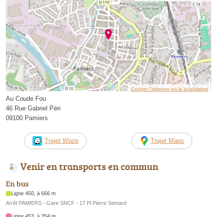
Corriger l’adresse ou la localisation
Au Coude Fou
46 Rue Gabriel Péri
09100 Pamiers
Trajet Waze
Trajet Maps
Venir en transports en commun
En bus
Ligne 450, à 666 m
Arrêt PAMIERS - Gare SNCF - 17 Pl Pierre Semard
Ligne 453, à 354 m