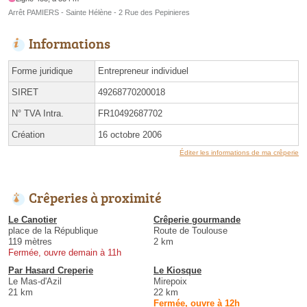
Arrêt PAMIERS - Sainte Hélène - 2 Rue des Pepinieres
Informations
Forme juridique
Entrepreneur individuel
SIRET
49268770200018
N° TVA Intra.
FR10492687702
Création
16 octobre 2006
Éditer les informations de ma crêperie
Crêperies à proximité
Le Canotier
Crêperie gourmande
place de la République
Route de Toulouse
119 mètres
2 km
Fermée, ouvre demain à 11h
Par Hasard Creperie
Le Kiosque
Le Mas-d'Azil
Mirepoix
21 km
22 km
Fermée, ouvre à 12h