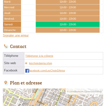
Mardi
11h30 - 22h30
Mercredi
11h30 - 22h30
Jeudi
11h30 - 22h30
Vendredi
11h30 - 22h30
Samedi
11h30 - 22h30
Dimanche
11h30 - 22h30
Signaler une erreur
Contact
Téléphone
Téléphoner à la crêperie
Site web
leschoixdanna.shop
Facebook
facebook.com/LesChoixDAnna
Plan et adresse
© contributeurs OpenStreetMap