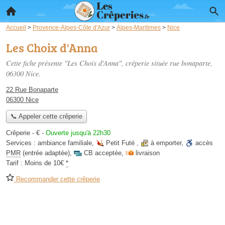
Accueil
>
Provence-Alpes-Côte d'Azur
>
Alpes-Maritimes
>
Nice
Les Choix d'Anna
Cette fiche présente "Les Choix d'Anna", crêperie située
rue bonaparte
,
06300 Nice.
22 Rue Bonaparte
06300 Nice
📞 Appeler cette crêperie
Crêperie -
€
-
Ouverte jusqu'à 22h30
Services :
ambiance familiale
,
Petit Futé
,
à emporter
,
accès
PMR
(entrée adaptée)
,
CB acceptée
,
livraison
Tarif :
Moins de 10€
*
Recommander cette crêperie