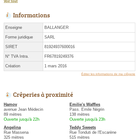
Voir tout
Informations
Enseigne
BALLANGER
Forme juridique
SARL
SIRET
81924937600016
N° TVA Intra.
FR67819249376
Création
1 mars 2016
Éditer les informations de ma crêperie
Crêperies à proximité
Hamov
Emilie's Waffles
avenue Jean Médecin
Pass. Emile Négrin
89 mètres
138 mètres
Ouverte jusqu'à 22h
Ouverte jusqu'à 23h
Angelina
Teddy Sweets
Rue Massena
Rue Tonduti de l'Escarène
325 mètres
515 mètres