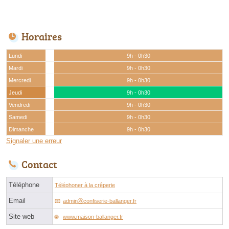
Horaires
Lundi
9h - 0h30
Mardi
9h - 0h30
Mercredi
9h - 0h30
Jeudi
9h - 0h30
Vendredi
9h - 0h30
Samedi
9h - 0h30
Dimanche
9h - 0h30
Signaler une erreur
Contact
Téléphone
Téléphoner à la crêperie
Email
adminⓐconfiserie-ballanger.fr
Site web
www.maison-ballanger.fr