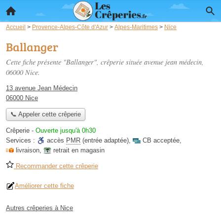
Accueil
>
Provence-Alpes-Côte d'Azur
>
Alpes-Maritimes
>
Nice
Ballanger
Cette fiche présente "Ballanger", crêperie située
avenue jean médecin
,
06000 Nice.
13 avenue Jean Médecin
06000 Nice
📞 Appeler cette crêperie
Crêperie
-
Ouverte jusqu'à 0h30
Services :
accès
PMR
(entrée adaptée)
,
CB acceptée
,
livraison
,
retrait en magasin
Recommander cette crêperie
Améliorer cette fiche
Autres crêperies à Nice