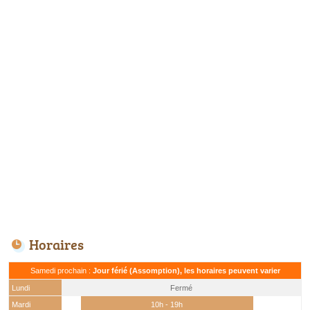
Horaires
Samedi prochain :
Jour férié (Assomption), les horaires peuvent varier
Lundi
Fermé
Mardi
10h - 19h