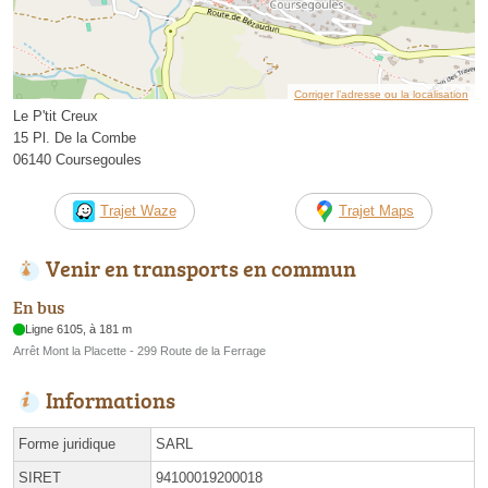
Corriger l’adresse ou la localisation
Le P'tit Creux
15 Pl. De la Combe
06140 Coursegoules
Trajet Waze
Trajet Maps
Venir en transports en commun
En bus
Ligne 6105, à 181 m
Arrêt Mont la Placette - 299 Route de la Ferrage
Informations
Forme juridique
SARL
SIRET
94100019200018