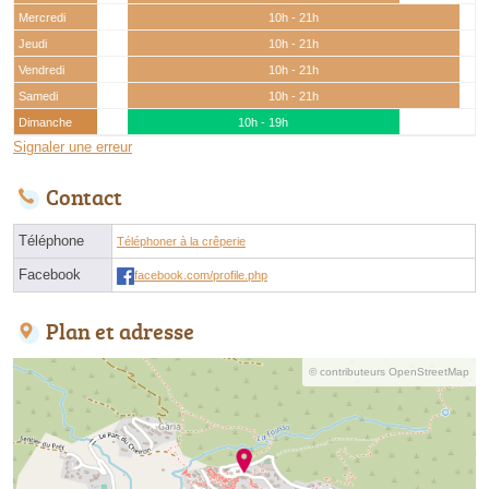
Mercredi
10h - 21h
Jeudi
10h - 21h
Vendredi
10h - 21h
Samedi
10h - 21h
Dimanche
10h - 19h
Signaler une erreur
Contact
Téléphone
Téléphoner à la crêperie
Facebook
facebook.com/profile.php
Plan et adresse
© contributeurs OpenStreetMap