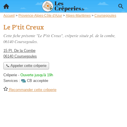
Accueil
>
Provence-Alpes-Côte d'Azur
>
Alpes-Maritimes
>
Coursegoules
Le P'tit Creux
Cette fiche présente "Le P'tit Creux", crêperie située
pl. de la combe
,
06140 Coursegoules.
15 Pl. De la Combe
06140 Coursegoules
📞 Appeler cette crêperie
Crêperie
-
Ouverte jusqu'à 19h
Services :
CB acceptée
Recommander cette crêperie