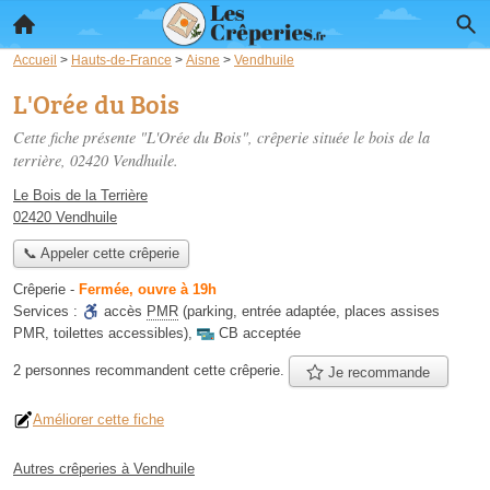
Accueil
>
Hauts-de-France
>
Aisne
>
Vendhuile
L'Orée du Bois
Cette fiche présente "L'Orée du Bois", crêperie située
le bois de la
terrière
, 02420 Vendhuile.
Le Bois de la Terrière
02420 Vendhuile
📞 Appeler cette crêperie
Crêperie
-
Fermée, ouvre à 19h
Services :
accès
PMR
(parking, entrée adaptée, places assises
PMR, toilettes accessibles)
,
CB acceptée
2 personnes
recommandent
cette crêperie.
Je recommande
Améliorer cette fiche
Autres crêperies à Vendhuile